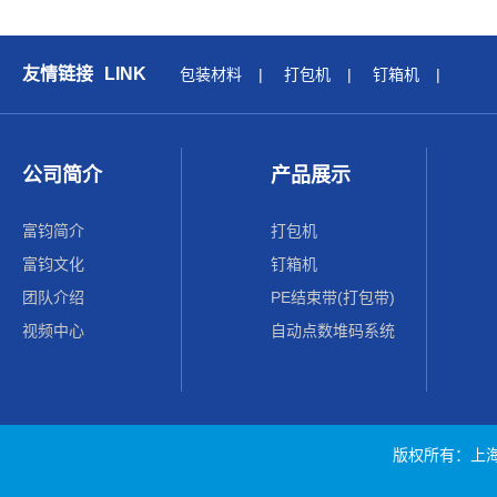
友情链接
LINK
包装材料
|
打包机
|
钉箱机
|
公司简介
产品展示
富钧简介
打包机
富钧文化
钉箱机
团队介绍
PE结束带(打包带)
视频中心
自动点数堆码系统
版权所有：上海富钧包