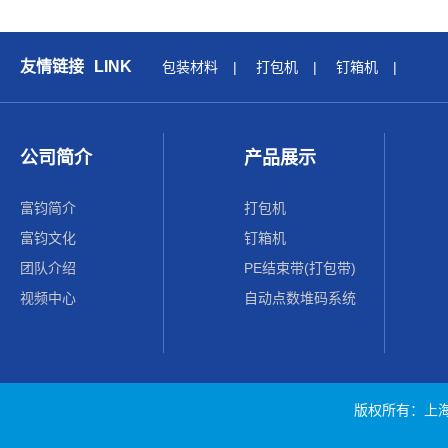
友情链接
LINK
包装材料
|
打包机
|
钉箱机
|
公司简介
产品展示
富钧简介
打包机
富钧文化
钉箱机
团队介绍
PE结束带(打包带)
视频中心
自动点数堆码系统
版权所有：上海富钧包